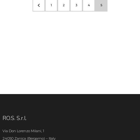
1
2
3
4
5
RO.S. S.r.l.
Via Don Lorenzo Milani, 1
24050 Zanica (Bergamo) – Italy