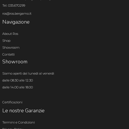
Tel. 035.670299
ros@ros.bergamo.it
Navigazione
About Ros
Shop
Showroom
Contatti
Showroom
Siamo aperti dal lunedì al venerdì
dalle 08.30 alle 12.30
dalle 14.00 alle 18.00
Certificazioni
Le nostre Garanzie
Termini e Condizioni