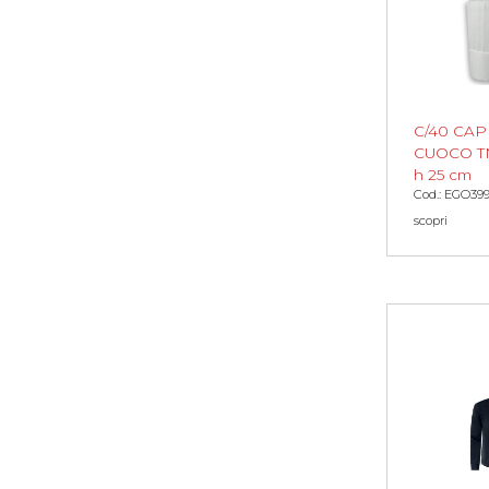
C/40 CAP
CUOCO T
h 25 cm
Cod.: EGO39
scopri