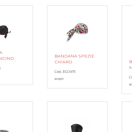
A
BANDANA SPEZIE
NCINO
B
CHIARO
M
5
Cod.: EGO475
C
scopri
s