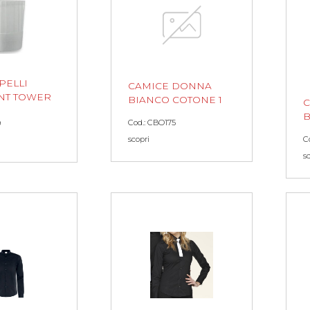
PELLI
CAMICE DONNA
NT TOWER
BIANCO COTONE 1
B
Cod.: CBO175
9
scopri
C
s