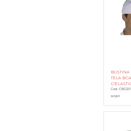
BUSTINA 
TELA BC
C/ELASTI
Cod.: CBO20
scopri