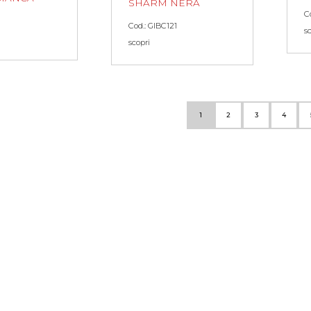
SHARM NERA
C
Cod.: GIBC121
s
scopri
1
2
3
4