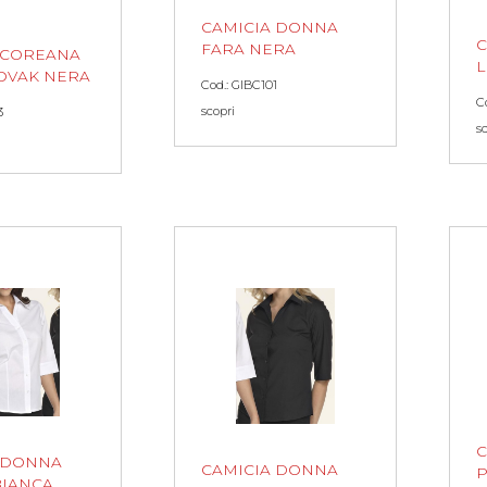
CAMICIA DONNA
C
FARA NERA
 COREANA
L
OVAK NERA
Cod.: GIBC101
C
scopri
3
s
C
 DONNA
CAMICIA DONNA
P
IANCA