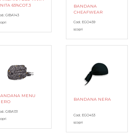
NITA 65%COT.3
BANDANA
CHEAFWEAR
od.: GIBA143
Cod.: EGO459
copri
scopri
BANDANA MENU
BANDANA NERA
NERO
od.: GIBA131
Cod.: EGO453
copri
scopri