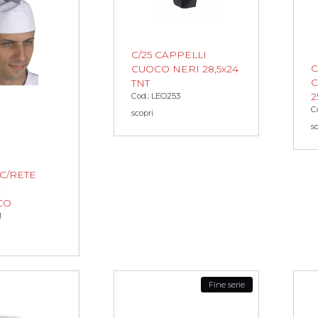
C/25 CAPPELLI
C
CUOCO NERI 28,5x24
C
TNT
2
Cod.: LEO253
C
scopri
s
C/RETE
A
CO
1
Fine serie