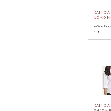
CAMICIA
UOMO N
Cod.: GIBC01
scopri
CAMICIA
SHARM B