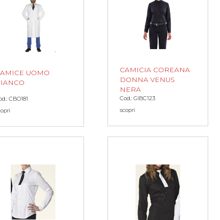
CAMICIA COREANA
CAMICE UOMO
DONNA VENUS
IANCO
NERA
Cod.: GIBC123
od.: CBO181
scopri
copri