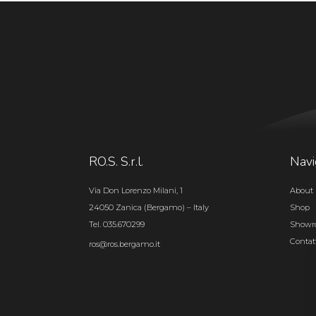
RO.S. S.r.l.
Navi
Via Don Lorenzo Milani, 1
About 
24050 Zanica (Bergamo) – Italy
Shop
Tel. 035.670299
Show
Contat
ros@ros.bergamo.it