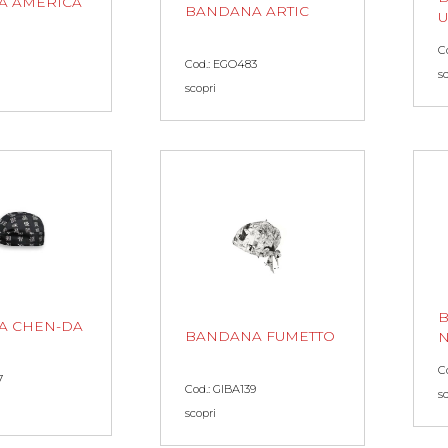
A AMERICA
BANDANA ARTIC
U
C
1
Cod.: EGO483
s
scopri
A CHEN-DA
BANDANA FUMETTO
C
7
Cod.: GIBA139
s
scopri