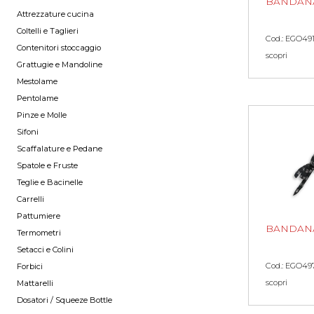
BANDAN
Attrezzature cucina
Coltelli e Taglieri
Cod.: EGO49
Contenitori stoccaggio
scopri
Grattugie e Mandoline
Mestolame
Pentolame
Pinze e Molle
Sifoni
Scaffalature e Pedane
Spatole e Fruste
Teglie e Bacinelle
Carrelli
Pattumiere
BANDAN
Termometri
Setacci e Colini
Cod.: EGO49
Forbici
scopri
Mattarelli
Dosatori / Squeeze Bottle