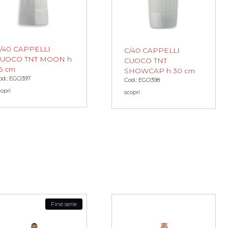
/40 CAPPELLI
C/40 CAPPELLI
UOCO TNT MOON h
CUOCO TNT
5 cm
SHOWCAP h 30 cm
od.: EGO397
Cod.: EGO398
copri
scopri
Fine serie