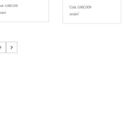
od.: GIBC015
Cod.: GIBC009
copri
scopri
5