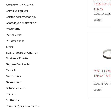
TONDO 9,
Attrezzature cucina
INOX
Coltelli e Taglieri
Cod.: KAU08
Contenitori stoccaggio
scopri
Grattugie e Mandoline
Mestolame
Pentolame
Pinze e Molle
Sifoni
Scaffalature e Pedane
Spatole e Fruste
Teglie e Bacinelle
Carrelli
ANELLO
INOX 16
Pattumiere
Termometri
Cod.: PAD04
Setacci e Colini
scopri
Forbici
Mattarelli
Dosatori / Squeeze Bottle