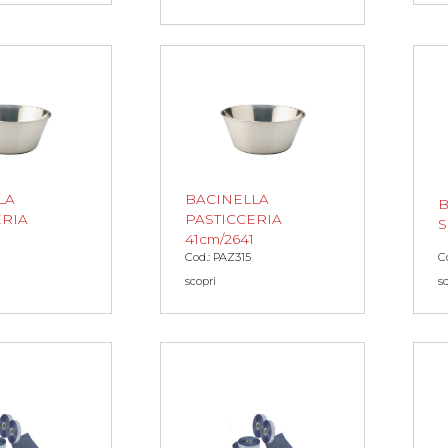
LA
BACINELLA
B
ERIA
PASTICCERIA
S
1
41cm/2641
Cod.: PAZ315
C
scopri
s