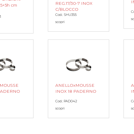
I
REG.17/30-7 INOX
5×5h cm
C/BLOCCO
C
Cod.: SHU355
3
s
scopri
xMOUSSE
ANELLOxMOUSSE
 PADERNO
INOX 18 PADERNO
I
1
Cod.: PAD042
C
scopri
s