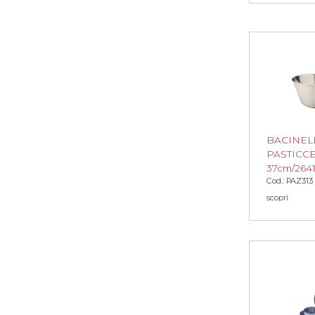
BACINEL
PASTICC
37cm/264
Cod.: PAZ313
scopri