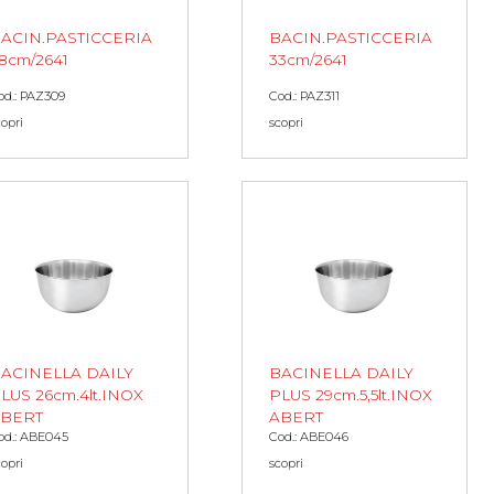
ACIN.PASTICCERIA
BACIN.PASTICCERIA
8cm/2641
33cm/2641
od.: PAZ309
Cod.: PAZ311
copri
scopri
ACINELLA DAILY
BACINELLA DAILY
LUS 26cm.4lt.INOX
PLUS 29cm.5,5lt.INOX
BERT
ABERT
od.: ABE045
Cod.: ABE046
copri
scopri