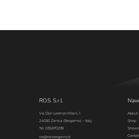
RO.S. S.r.l.
Navi
Via Don Lorenzo Milani, 1
About 
24050 Zanica (Bergamo) – Italy
Shop
Tel. 035.670299
Show
Contat
ros@ros.bergamo.it