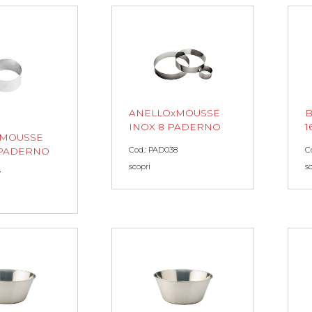
ANELLOxMOUSSE
B
INOX 8 PADERNO
1
xMOUSSE
Cod.: PAD038
C
5 PADERNO
scopri
s
7