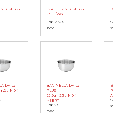
ASTICCERIA
BACIN.PASTICCERIA
B
25cm/2641
2
Cod.: PAZ307
C
scopri
s
LA DAILY
BACINELLA DAILY
B
m.2lt.INOX
PLUS
P
23,5cm.2,5lt.INOX
A
3
C
ABERT
Cod.: ABE044
s
scopri