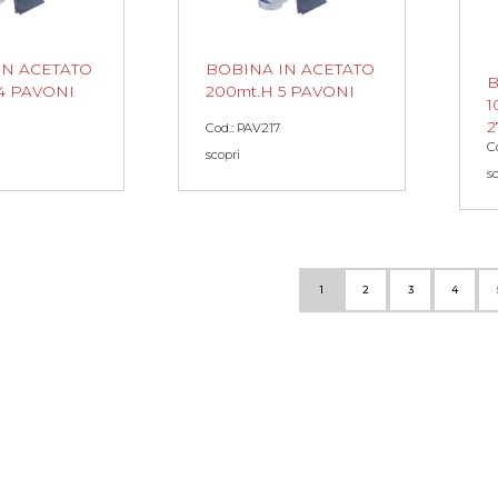
IN ACETATO
BOBINA IN ACETATO
B
4 PAVONI
200mt.H 5 PAVONI
1
2
Cod.: PAV217
C
scopri
s
1
2
3
4