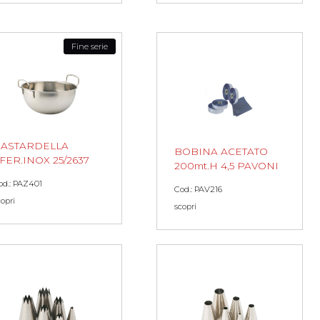
Fine serie
ASTARDELLA
BOBINA ACETATO
FER.INOX 25/2637
200mt.H 4,5 PAVONI
od.: PAZ401
Cod.: PAV216
copri
scopri