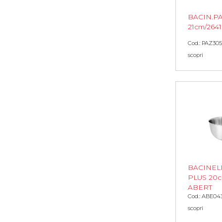
BACIN.P
21cm/2641
Cod.: PAZ305
scopri
BACINEL
PLUS 20c
ABERT
Cod.: ABE04
scopri