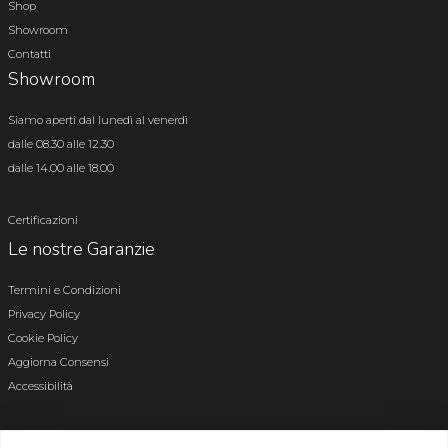
Shop
Showroom
Contatti
Showroom
Siamo aperti dal lunedì al venerdì
dalle 08.30 alle 12.30
dalle 14.00 alle 18.00
Certificazioni
Le nostre Garanzie
Termini e Condizioni
Privacy Policy
Cookie Policy
Aggiorna Consensi
Accessibilità