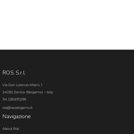
RO.S. S.r.l.
Via Don Lorenzo Milani, 1
24050 Zanica (Bergamo) – Italy
Tel. 035.670299
ros@ros.bergamo.it
Navigazione
About Ros