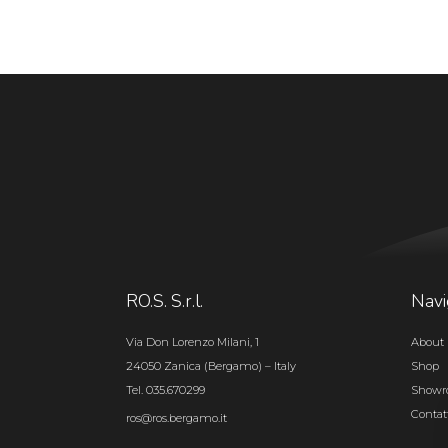
RO.S. S.r.l.
Navi
Via Don Lorenzo Milani, 1
About 
24050 Zanica (Bergamo) – Italy
Shop
Tel. 035.670299
Show
Contat
ros@ros.bergamo.it