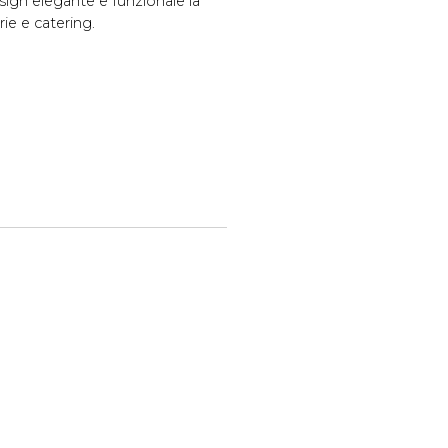
esign elegante e funzionale la
rie e catering.