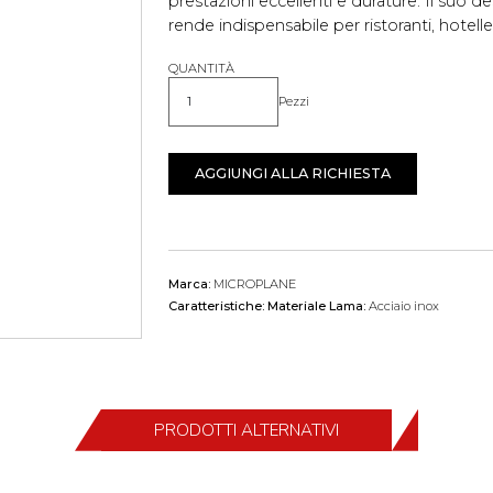
prestazioni eccellenti e durature. Il suo d
rende indispensabile per ristoranti, hotelle
QUANTITÀ
Pezzi
Quantità
AGGIUNGI ALLA RICHIESTA
Marca:
MICROPLANE
Caratteristiche:
Materiale Lama:
Acciaio inox
PRODOTTI ALTERNATIVI