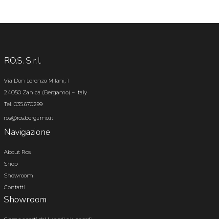
RO.S. S.r.l.
Via Don Lorenzo Milani, 1
24050 Zanica (Bergamo) – Italy
Tel. 035.670299
ros@ros.bergamo.it
Navigazione
About Ros
Shop
Showroom
Contatti
Showroom