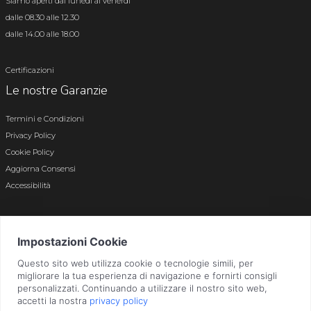
Siamo aperti dal lunedì al venerdì
dalle 08.30 alle 12.30
dalle 14.00 alle 18.00
Certificazioni
Le nostre Garanzie
Termini e Condizioni
Privacy Policy
Cookie Policy
Aggiorna Consensi
Accessibilità
© 2026 Tutti i diritti riservati · P.iva e c.f. 01496180165 · Iscr. registro imprese di
Bergamo n. 01496180165 · Capitale Sociale i.v. € 800.000,00