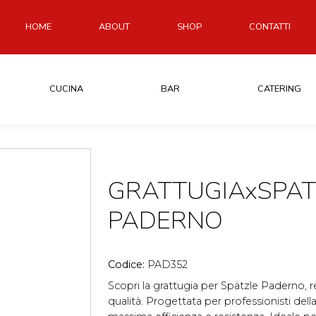
HOME
ABOUT
SHOP
CONTATTI
CUCINA
BAR
CATERING
GRATTUGIAxSPATZ
PADERNO
Codice:
PAD352
Scopri la grattugia per Spätzle Paderno, rea
qualità. Progettata per professionisti della