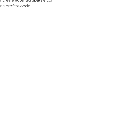
r creare autentici Spätzle con
ina professionale.