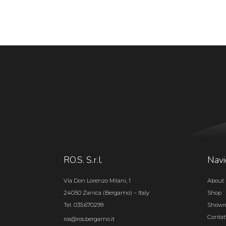
RO.S. S.r.l.
Navi
Via Don Lorenzo Milani, 1
About 
24050 Zanica (Bergamo) – Italy
Shop
Tel. 035.670299
Show
Contat
ros@ros.bergamo.it