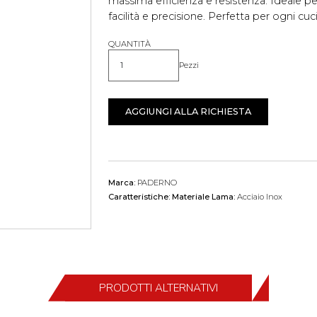
massima efficienza e resistenza. Ideale pe
facilità e precisione. Perfetta per ogni cuc
QUANTITÀ
Pezzi
Quantità
AGGIUNGI ALLA RICHIESTA
Marca:
PADERNO
Caratteristiche:
Materiale Lama:
Acciaio Inox
PRODOTTI ALTERNATIVI