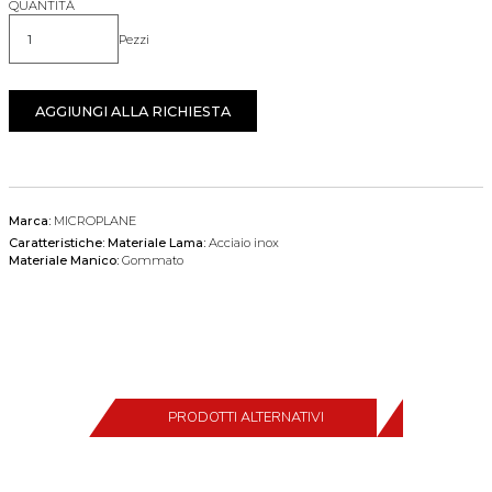
QUANTITÀ
Pezzi
Quantità
AGGIUNGI ALLA RICHIESTA
Marca:
MICROPLANE
Caratteristiche:
Materiale Lama:
Acciaio inox
Materiale Manico:
Gommato
PRODOTTI ALTERNATIVI