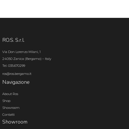
RO.S. S.r.l.
Via Don Lorenzo Milani, 1
24050 Zanica (Bergamo) – Italy
Tel. 035.670299
ros@ros.bergamo.it
Navigazione
About Ros
Shop
Showroom
Contatti
Showroom