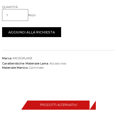
QUANTITÀ
Pezzi
Quantità
AGGIUNGI ALLA RICHIESTA
Marca:
MICROPLANE
Caratteristiche:
Materiale Lama:
Acciaio inox
Materiale Manico:
Gommato
PRODOTTI ALTERNATIVI