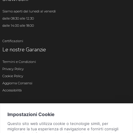
Siamo aperti dal lunedì al venerdì
dalle 08.30 alle 12.30
dalle 14.00 alle 18.00
Certificazioni
Le nostre Garanzie
Termini e Condizioni
Privacy Policy
Cookie Policy
Aggiorna Consensi
Accessibilità
© 2026 Tutti i diritti riservati · P.iva e c.f. 01496180165 · Iscr. registro imprese di
Bergamo n. 01496180165 · Capitale Sociale i.v. € 800.000,00