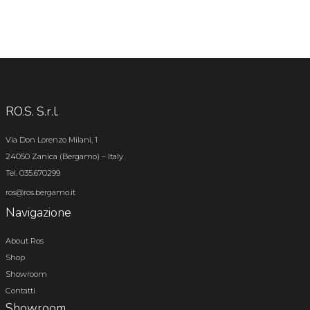
RO.S. S.r.l.
Via Don Lorenzo Milani, 1
24050 Zanica (Bergamo) – Italy
Tel. 035.670299
ros@ros.bergamo.it
Navigazione
About Ros
Shop
Showroom
Contatti
Showroom