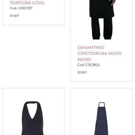
TORTORA C/TAS.
Cod.: GIBD397
scopri
DAVANTINO
C/PETTORINA 90x70
NERO
Cod.: CBO804
scopri