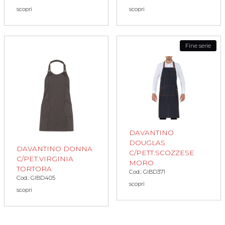
scopri
scopri
Fine serie
DAVANTINO
DOUGLAS
DAVANTINO DONNA
C/PETT.SCOZZESE
C/PET.VIRGINIA
MORO
TORTORA
Cod.: GIBD371
Cod.: GIBD405
scopri
scopri