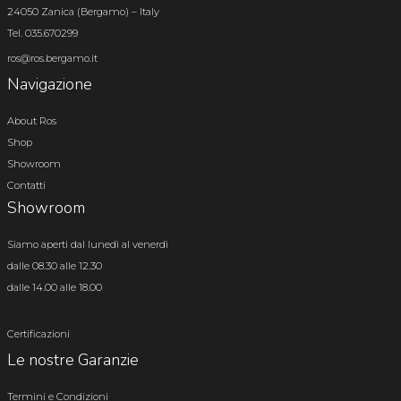
24050 Zanica (Bergamo) – Italy
Tel. 035.670299
ros@ros.bergamo.it
Navigazione
About Ros
Shop
Showroom
Contatti
Showroom
Siamo aperti dal lunedì al venerdì
dalle 08.30 alle 12.30
dalle 14.00 alle 18.00
Certificazioni
Le nostre Garanzie
Termini e Condizioni