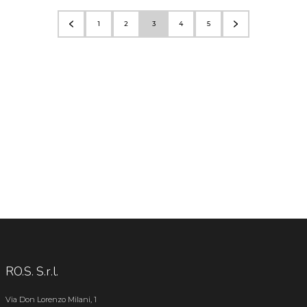
1
2
3
4
5
RO.S. S.r.l.
Via Don Lorenzo Milani, 1