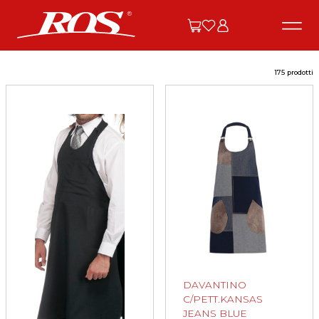
175 prodotti
DAVANTINO
C/PETT.KANSAS
JEANS BLUE