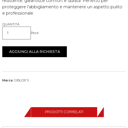
resistente, garantisce comfort e durata. Perfetto per
proteggere l'abbigliamento e mantenere un aspetto pulito
e professionale.
QUANTITÀ
Pezzi
Quantità
AGGIUNGI ALLA RICHIESTA
Marca:
GIBLOR'S
PRODOTTI CORRELATI