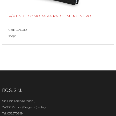
P/MENU ECOMODA A4 PATCH MENU NERO
Cod.: DAG310
scopri
RO.S. S.r.l.
Via Don Lorenzo Milani, 1
24050 Zanica (Bergamo) – Italy
Tel. 035.670299