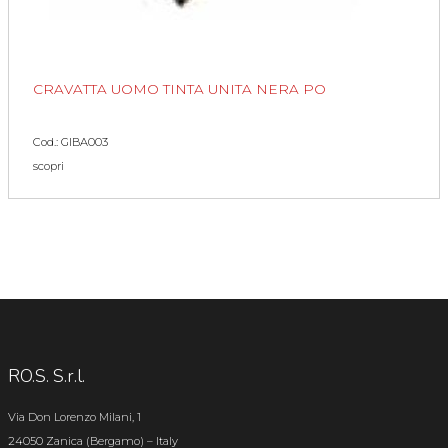
CRAVATTA UOMO TINTA UNITA NERA PO
Cod.: GIBA003
scopri
RO.S. S.r.l.
Via Don Lorenzo Milani, 1
24050 Zanica (Bergamo) – Italy