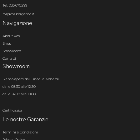
Tel. 035.670299
ros@ros.bergamo.it
Navigazione
About Ros
Shop
Showroom
Contatti
Showroom
Siamo aperti dal lunedì al venerdì
dalle 08.30 alle 12.30
dalle 14.00 alle 18.00
Certificazioni
Le nostre Garanzie
Termini e Condizioni
Privacy Policy