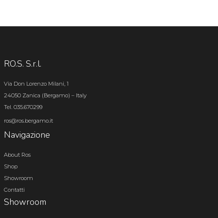
RO.S. S.r.l.
Via Don Lorenzo Milani, 1
24050 Zanica (Bergamo) – Italy
Tel. 035.670299
ros@ros.bergamo.it
Navigazione
About Ros
Shop
Showroom
Contatti
Showroom