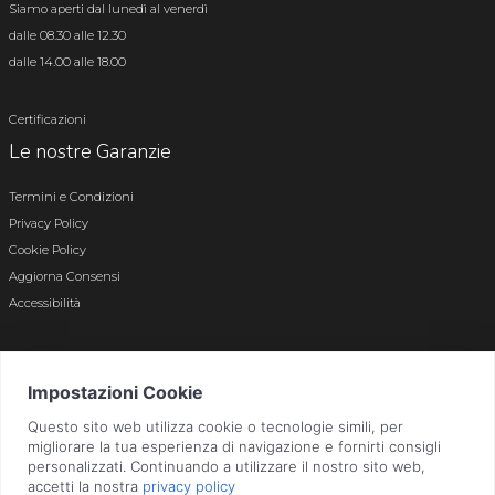
Siamo aperti dal lunedì al venerdì
dalle 08.30 alle 12.30
dalle 14.00 alle 18.00
Certificazioni
Le nostre Garanzie
Termini e Condizioni
Privacy Policy
Cookie Policy
Aggiorna Consensi
Accessibilità
© 2026 Tutti i diritti riservati · P.iva e c.f. 01496180165 · Iscr. registro imprese di
Bergamo n. 01496180165 · Capitale Sociale i.v. € 800.000,00