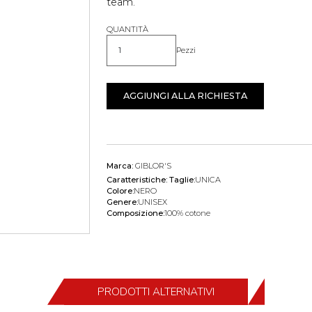
team.
QUANTITÀ
Pezzi
Quantità
AGGIUNGI ALLA RICHIESTA
Marca:
GIBLOR'S
Caratteristiche:
Taglie:
UNICA
Colore:
NERO
Genere:
UNISEX
Composizione:
100% cotone
PRODOTTI ALTERNATIVI