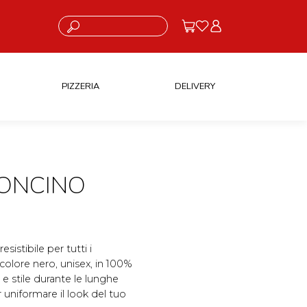
Cosa stai cercando?
PIZZERIA
DELIVERY
ONCINO
istibile per tutti i
i colore nero, unisex, in 100%
e stile durante le lunghe
r uniformare il look del tuo