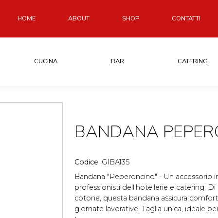
HOME
ABOUT
SHOP
CONTATTI
CUCINA
BAR
CATERING
BANDANA PEPER
Codice:
GIBA135
Bandana "Peperoncino" - Un accessorio irres
professionisti dell'hotellerie e catering. D
cotone, questa bandana assicura comfort 
giornate lavorative. Taglia unica, ideale pe