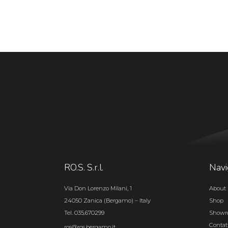
RO.S. S.r.l.
Navi
Via Don Lorenzo Milani, 1
About 
24050 Zanica (Bergamo) – Italy
Shop
Tel. 035.670299
Show
Contat
ros@ros.bergamo.it