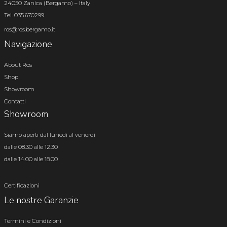
24050 Zanica (Bergamo) – Italy
Tel. 035.670299
ros@ros.bergamo.it
Navigazione
About Ros
Shop
Showroom
Contatti
Showroom
Siamo aperti dal lunedì al venerdì
dalle 08.30 alle 12.30
dalle 14.00 alle 18.00
Certificazioni
Le nostre Garanzie
Termini e Condizioni