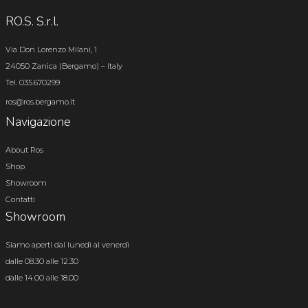
RO.S. S.r.l.
Via Don Lorenzo Milani, 1
24050 Zanica (Bergamo) – Italy
Tel. 035.670299
ros@ros.bergamo.it
Navigazione
About Ros
Shop
Showroom
Contatti
Showroom
Siamo aperti dal lunedì al venerdì
dalle 08.30 alle 12.30
dalle 14.00 alle 18.00