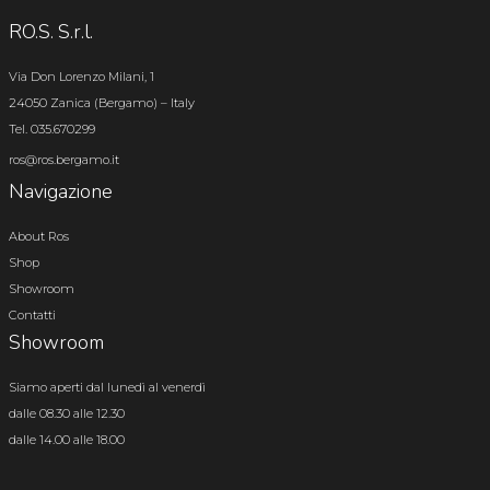
RO.S. S.r.l.
Via Don Lorenzo Milani, 1
24050 Zanica (Bergamo) – Italy
Tel. 035.670299
ros@ros.bergamo.it
Navigazione
About Ros
Shop
Showroom
Contatti
Showroom
Siamo aperti dal lunedì al venerdì
dalle 08.30 alle 12.30
dalle 14.00 alle 18.00