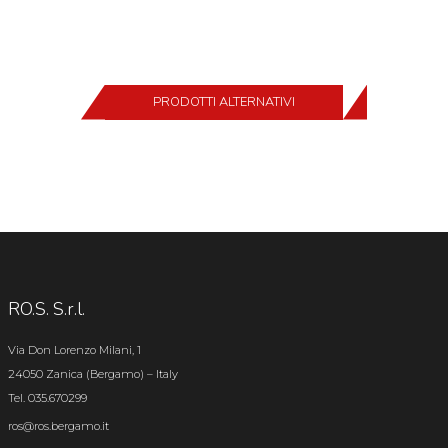
PRODOTTI ALTERNATIVI
RO.S. S.r.l.
Via Don Lorenzo Milani, 1
24050 Zanica (Bergamo) – Italy
Tel. 035.670299
ros@ros.bergamo.it