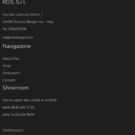
RO.S. S.r.l.
Via Don Lorenzo Milani, 1
24050 Zanica (Bergamo) – Italy
Tel. 035.670299
ros@ros.bergamo.it
Navigazione
About Ros
Shop
Showroom
Contatti
Showroom
Siamo aperti dal lunedì al venerdì
dalle 08.30 alle 12.30
dalle 14.00 alle 18.00
Certificazioni