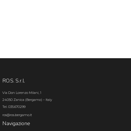
RO.S. S.r.l.
Via Don Lorenzo Milani, 1
24050 Zanica (Bergamo) – Italy
Tel. 035.670299
ros@ros.bergamo.it
Navigazione