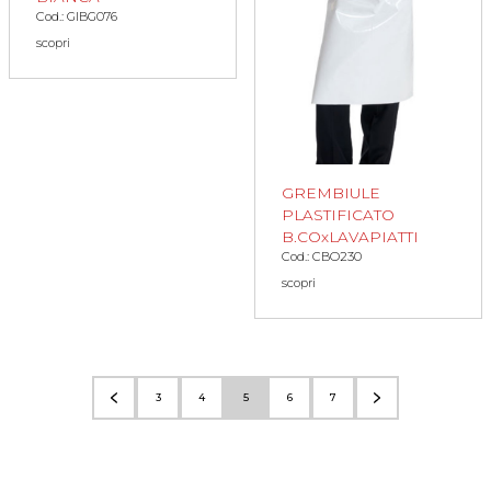
Cod.: GIBG076
scopri
GREMBIULE
PLASTIFICATO
B.COxLAVAPIATTI
Cod.: CBO230
scopri
3
4
5
6
7