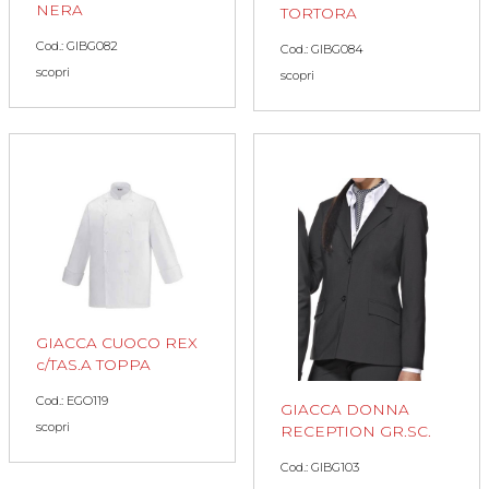
NERA
TORTORA
Cod.: GIBG082
Cod.: GIBG084
scopri
scopri
GIACCA CUOCO REX
c/TAS.A TOPPA
Cod.: EGO119
GIACCA DONNA
scopri
RECEPTION GR.SC.
Cod.: GIBG103