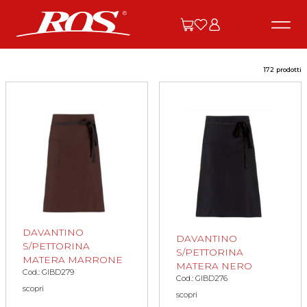
172 prodotti
DAVANTINO
DAVANTINO
S/PETTORINA
S/PETTORINA
MATERA MARRONE
MATERA NERO
Cod.: GIBD279
Cod.: GIBD276
scopri
scopri