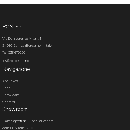
RO.S. S.r.l.
Via Don Lorenzo Milani, 1
24050 Zanica (Bergamo) – Italy
Tel. 035.670299
ros@ros.bergamo.it
Navigazione
About Ros
Shop
Showroom
Contatti
Showroom
Siamo aperti dal lunedì al venerdì
dalle 08.30 alle 12.30