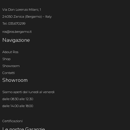
Via Don Lorenzo Milani, 1
24050 Zanica (Bergamo) – Italy
Tel. 035.670299
ros@ros.bergamo.it
Navigazione
About Ros
Shop
Showroom
Contatti
Showroom
Siamo aperti dal lunedì al venerdì
dalle 08.30 alle 12.30
dalle 14.00 alle 18.00
Certificazioni
Le nostre Garanzie