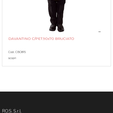
DAVANTINO C/PET.90x70 BRUCIATO
Cod.: CBO815
scopri
RO.S. S.r.l.