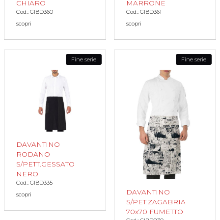
CHIARO
MARRONE
Cod.: GIBD360
Cod.: GIBD361
scopri
scopri
Fine serie
Fine serie
DAVANTINO
RODANO
S/PETT.GESSATO
NERO
Cod.: GIBD335
DAVANTINO
scopri
S/PET.ZAGABRIA
70x70 FUMETTO