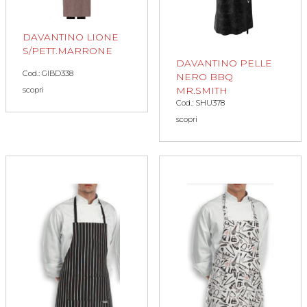
DAVANTINO LIONE
S/PETT.MARRONE
DAVANTINO PELLE
Cod.: GIBD338
NERO BBQ
MR.SMITH
scopri
Cod.: SHU378
scopri