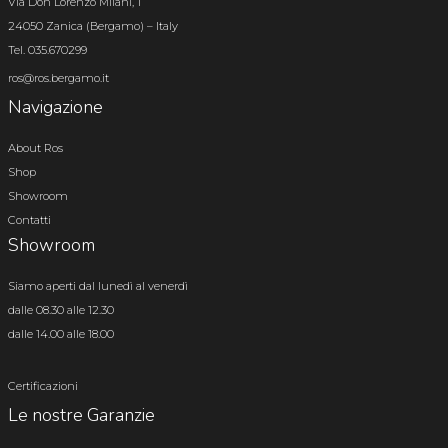
Via Don Lorenzo Milani, 1
24050 Zanica (Bergamo) – Italy
Tel. 035.670299
ros@ros.bergamo.it
Navigazione
About Ros
Shop
Showroom
Contatti
Showroom
Siamo aperti dal lunedì al venerdì
dalle 08.30 alle 12.30
dalle 14.00 alle 18.00
Certificazioni
Le nostre Garanzie