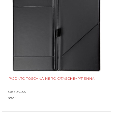
P/CONTO TOSCANA NERO C/TASCHE+P/PENNA
Cod.: DAG327
scopri