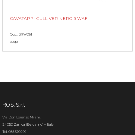
CAVATAPPI GULLIVER NERO 5 WAF
Cod.: BRW061
scopri
RO.S. S.r.l.
Via Don Lorenzo Milani, 1
24050 Zanica (Bergamo) – Italy
Tel. 035.670299