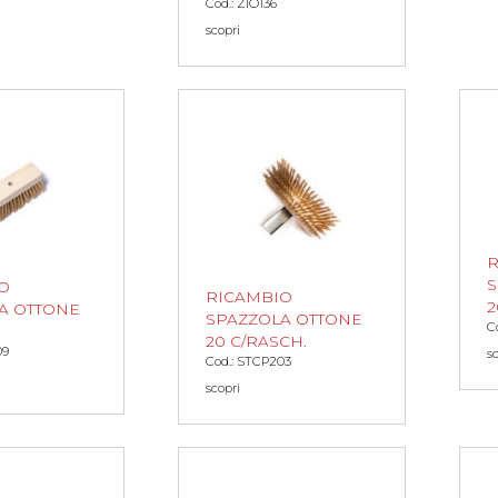
Cod.: ZIO136
scopri
R
S
O
RICAMBIO
2
A OTTONE
SPAZZOLA OTTONE
C
20 C/RASCH.
09
s
Cod.: STCP203
scopri