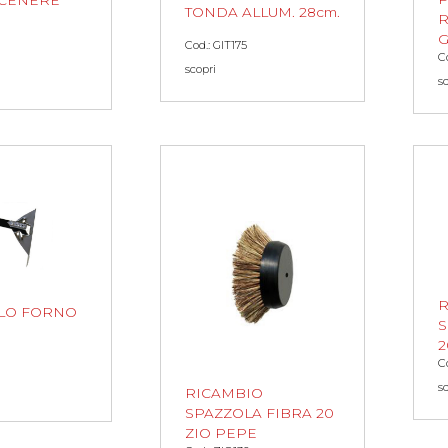
TONDA ALLUM. 28cm.
R
G
Cod.: GIT175
C
scopri
s
R
LO FORNO
S
2
C
s
RICAMBIO
SPAZZOLA FIBRA 20
ZIO PEPE