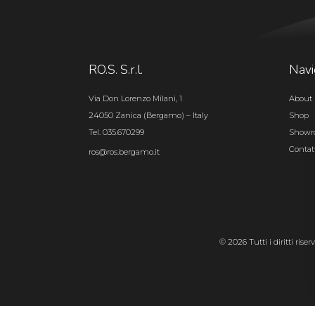
RO.S. S.r.l.
Navi
Via Don Lorenzo Milani, 1
About 
24050 Zanica (Bergamo) – Italy
Shop
Tel. 035.670299
Show
Contat
ros@ros.bergamo.it
© 2026 Tutti i diritti rise