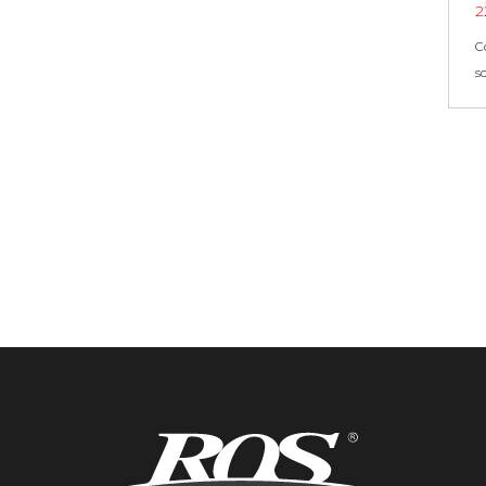
2
C
s