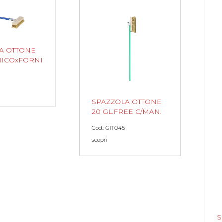
A OTTONE
NICOxFORNI
SPAZZOLA OTTONE
20 GL.FREE C/MAN.
Cod.: GIT045
scopri
S