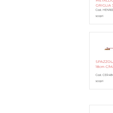
METALLIC
GRIGLIA 3
Cod.: HEN165
scopri
SPAZZOL
18cm C/M
Cod.: CER48
scopri