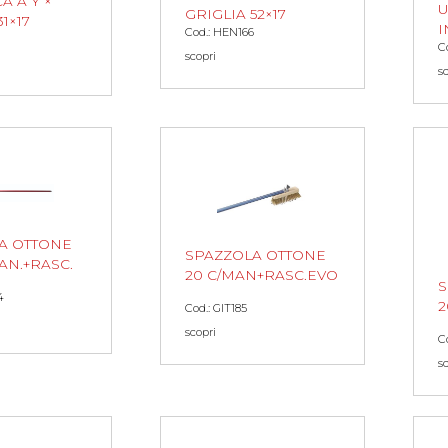
A A Y ×
U
GRIGLIA 52×17
1×17
I
Cod.: HEN166
C
scopri
s
A OTTONE
SPAZZOLA OTTONE
AN.+RASC.
20 C/MAN+RASC.EVO
S
4
2
Cod.: GIT185
scopri
Co
s