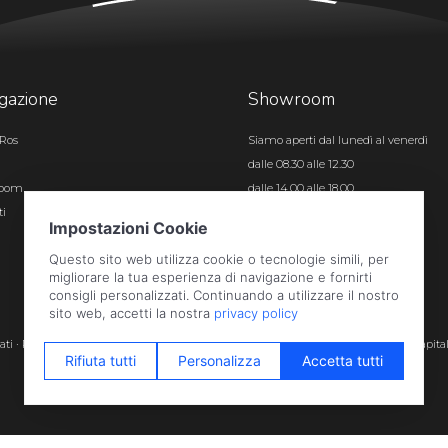
gazione
Showroom
Ros
Siamo aperti dal lunedì al venerdì
dalle 08.30 alle 12.30
room
dalle 14.00 alle 18.00
ti
Certificazioni
rvati · P.iva e c.f. 01496180165 · Iscr. registro imprese di Bergamo n. 01496180165 · Capita