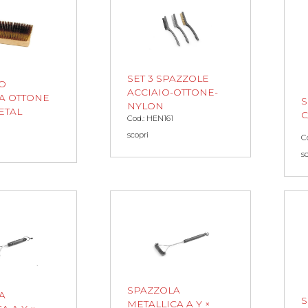
SET 3 SPAZZOLE
O
ACCIAIO-OTTONE-
A OTTONE
S
NYLON
ETAL
C
Cod.: HEN161
scopri
C
s
SPAZZOLA
A
S
METALLICA A Y ×