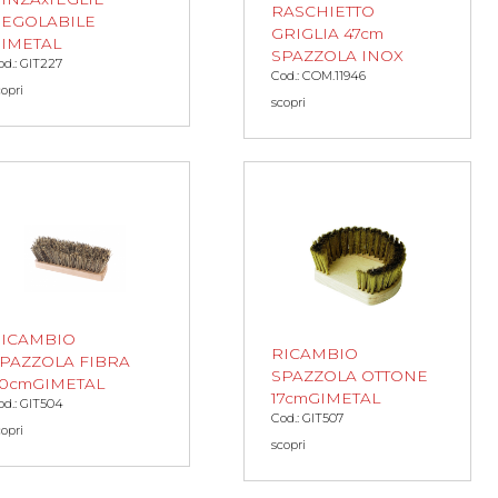
RASCHIETTO
EGOLABILE
GRIGLIA 47cm
IMETAL
SPAZZOLA INOX
od.: GIT227
Cod.: COM.11946
copri
scopri
ICAMBIO
RICAMBIO
PAZZOLA FIBRA
SPAZZOLA OTTONE
0cmGIMETAL
17cmGIMETAL
od.: GIT504
Cod.: GIT507
copri
scopri