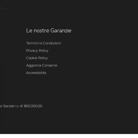
Le nostre Garanzie
Termini e Condizioni
Privacy Policy
Cookie Policy
Aggiorna Consensi
Accessibilità
le Sociale i.v. € 800.000,00