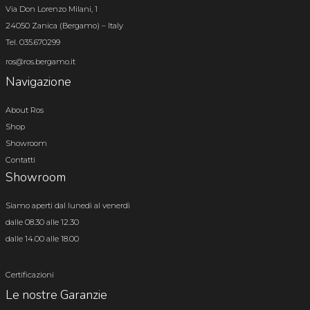
Via Don Lorenzo Milani, 1
24050 Zanica (Bergamo) – Italy
Tel. 035.670299
ros@ros.bergamo.it
Navigazione
About Ros
Shop
Showroom
Contatti
Showroom
Siamo aperti dal lunedì al venerdì
dalle 08.30 alle 12.30
dalle 14.00 alle 18.00
Certificazioni
Le nostre Garanzie