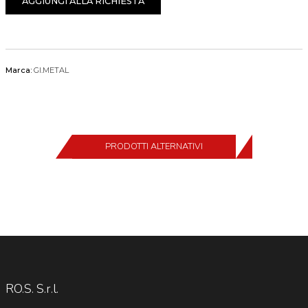
AGGIUNGI ALLA RICHIESTA
Marca:
GI.METAL
PRODOTTI ALTERNATIVI
RO.S. S.r.l.