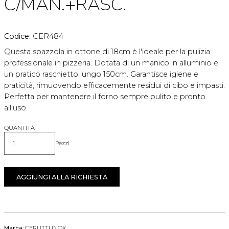
C/MAN.+RASC.
Codice:
CER484
Questa spazzola in ottone di 18cm è l'ideale per la pulizia
professionale in pizzeria. Dotata di un manico in alluminio e
un pratico raschietto lungo 150cm. Garantisce igiene e
praticità, rimuovendo efficacemente residui di cibo e impasti.
Perfetta per mantenere il forno sempre pulito e pronto
all'uso.
QUANTITÀ
Pezzi
Quantità
AGGIUNGI ALLA RICHIESTA
Marca:
CERUTTI INOX