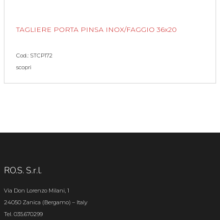
TAGLIERE PORTA PINSA INOX/FAGGIO 36x20
Cod.: STCP172
scopri
RO.S. S.r.l.
Via Don Lorenzo Milani, 1
24050 Zanica (Bergamo) – Italy
Tel. 035.670299