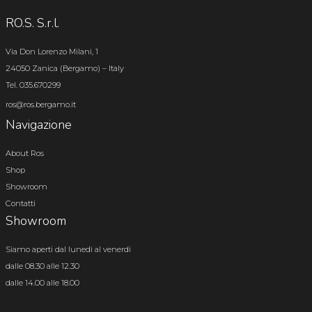
RO.S. S.r.l.
Via Don Lorenzo Milani, 1
24050 Zanica (Bergamo) – Italy
Tel. 035.670299
ros@ros.bergamo.it
Navigazione
About Ros
Shop
Showroom
Contatti
Showroom
Siamo aperti dal lunedì al venerdì
dalle 08.30 alle 12.30
dalle 14.00 alle 18.00