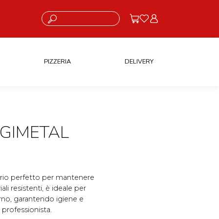
Cosa stai cercando?
PIZZERIA
DELIVERY
 GIMETAL
orio perfetto per mantenere
ali resistenti, è ideale per
rno, garantendo igiene e
 professionista.