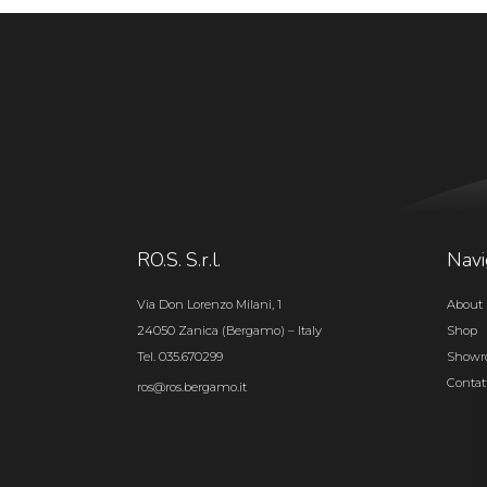
RO.S. S.r.l.
Navi
Via Don Lorenzo Milani, 1
About 
24050 Zanica (Bergamo) – Italy
Shop
Tel. 035.670299
Show
Contat
ros@ros.bergamo.it