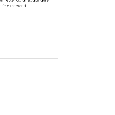
permettendo di raggiungere
ie e ristoranti.