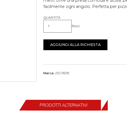
metri, offre una presa comoda e sicura, 
facilmente ogni angolo. Perfetta per pizzer
QUANTITÀ
Pezzi
Quantità
AGGIUNGI ALLA RICHIESTA
Marca:
ZIO PEPE
PRODOTTI ALTERNATIVI