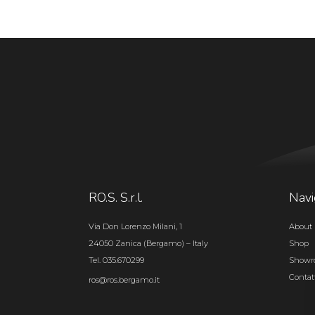
RO.S. S.r.l.
Navi
Via Don Lorenzo Milani, 1
About 
24050 Zanica (Bergamo) – Italy
Shop
Tel. 035.670299
Show
Contat
ros@ros.bergamo.it