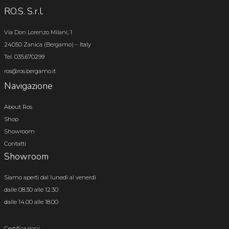
RO.S. S.r.l.
Via Don Lorenzo Milani, 1
24050 Zanica (Bergamo) – Italy
Tel. 035.670299
ros@ros.bergamo.it
Navigazione
About Ros
Shop
Showroom
Contatti
Showroom
Siamo aperti dal lunedì al venerdì
dalle 08.30 alle 12.30
dalle 14.00 alle 18.00
Certificazioni