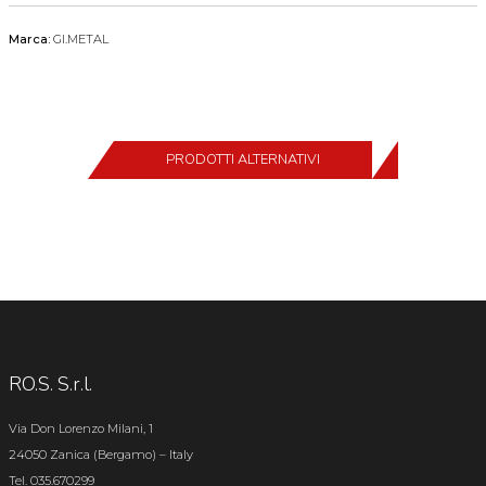
Marca:
GI.METAL
PRODOTTI ALTERNATIVI
RO.S. S.r.l.
Via Don Lorenzo Milani, 1
24050 Zanica (Bergamo) – Italy
Tel. 035.670299