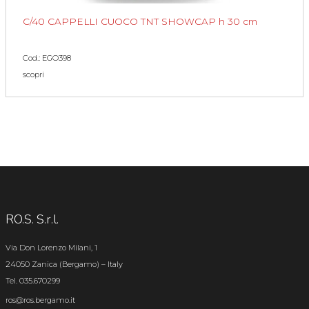
C/40 CAPPELLI CUOCO TNT SHOWCAP h 30 cm
Cod.: EGO398
scopri
RO.S. S.r.l.
Via Don Lorenzo Milani, 1
24050 Zanica (Bergamo) – Italy
Tel. 035.670299
ros@ros.bergamo.it