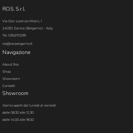
RO.S. S.r.l.
Via Don Lorenzo Milani, 1
24050 Zanica (Bergamo) – Italy
Tel. 035.670299
ros@ros.bergamo.it
Navigazione
About Ros
Shop
Showroom
Contatti
Showroom
Siamo aperti dal lunedì al venerdì
dalle 08.30 alle 12.30
dalle 14.00 alle 18.00