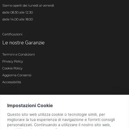
Siamo aperti dal lunedì al venerdì
dalle 08.30 alle 12.30
dalle 14.00 alle 18.00
Certificazioni
Le nostre Garanzie
Termini e Condizioni
Privacy Policy
Cookie Policy
Aggiorna Consensi
Accessibilità
© 2026 Tutti i diritti riservati · P.iva e c.f. 01496180165 · Iscr. registro imprese di
Bergamo n. 01496180165 · Capitale Sociale i.v. € 800.000,00