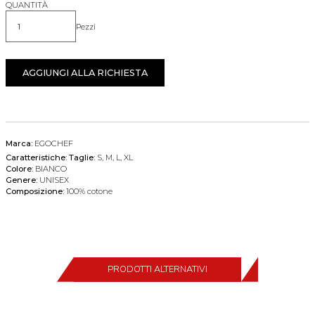
QUANTITÀ
Pezzi
Quantità
AGGIUNGI ALLA RICHIESTA
Marca:
EGOCHEF
Caratteristiche:
Taglie:
S, M, L, XL
Colore:
BIANCO
Genere:
UNISEX
Composizione:
100% cotone
PRODOTTI ALTERNATIVI