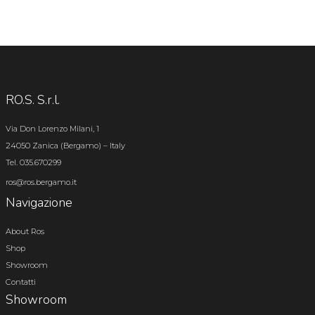
RO.S. S.r.l.
Via Don Lorenzo Milani, 1
24050 Zanica (Bergamo) – Italy
Tel. 035.670299
ros@ros.bergamo.it
Navigazione
About Ros
Shop
Showroom
Contatti
Showroom