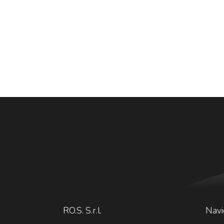
RO.S. S.r.l.
Navi