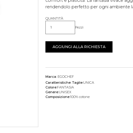
comfort e praticità. La fantasia vivace agg
rendendolo perfetto per ogni ambiente la
QUANTITÀ
Pezzi
Quantità
AGGIUNGI ALLA RICHIESTA
Marca:
EGOCHEF
Caratteristiche:
Taglie:
UNICA
Colore:
FANTASIA
Genere:
UNISEX
Composizione:
100% cotone