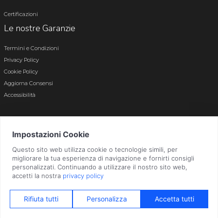
Certificazioni
Le nostre Garanzie
Termini e Condizioni
Privacy Policy
Cookie Policy
Aggiorna Consensi
Accessibilità
© 2026 Tutti i diritti riservati · P.iva e c.f. 01496180165 · Iscr. registro imprese di
Bergamo n. 01496180165 · Capitale Sociale i.v. € 800.000,00