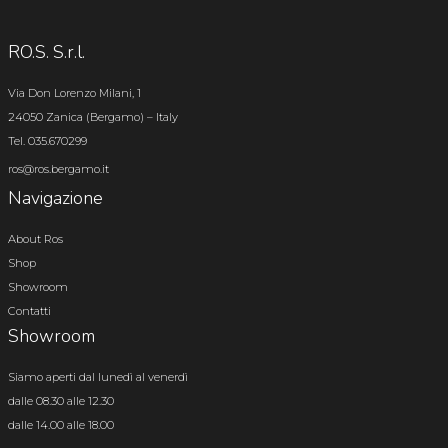
RO.S. S.r.l.
Via Don Lorenzo Milani, 1
24050 Zanica (Bergamo) – Italy
Tel. 035.670299
ros@ros.bergamo.it
Navigazione
About Ros
Shop
Showroom
Contatti
Showroom
Siamo aperti dal lunedì al venerdì
dalle 08.30 alle 12.30
dalle 14.00 alle 18.00