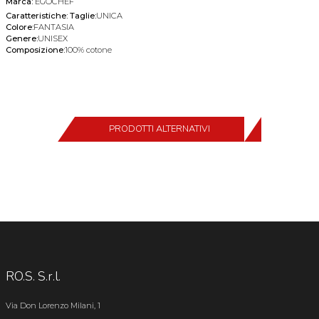
Marca:
EGOCHEF
Caratteristiche:
Taglie:
UNICA
Colore:
FANTASIA
Genere:
UNISEX
Composizione:
100% cotone
PRODOTTI ALTERNATIVI
RO.S. S.r.l.
Via Don Lorenzo Milani, 1