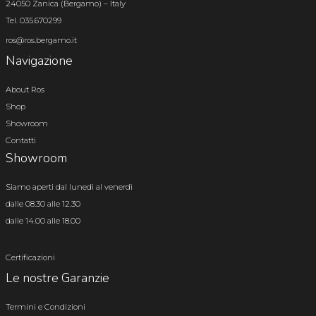
24050 Zanica (Bergamo) – Italy
Tel. 035.670299
ros@ros.bergamo.it
Navigazione
About Ros
Shop
Showroom
Contatti
Showroom
Siamo aperti dal lunedì al venerdì
dalle 08.30 alle 12.30
dalle 14.00 alle 18.00
Certificazioni
Le nostre Garanzie
Termini e Condizioni