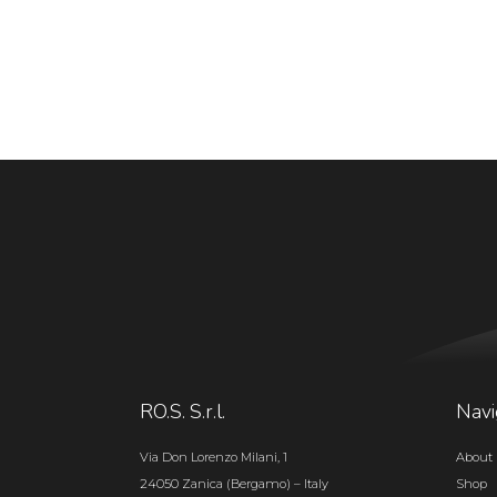
RO.S. S.r.l.
Navi
Via Don Lorenzo Milani, 1
About 
24050 Zanica (Bergamo) – Italy
Shop