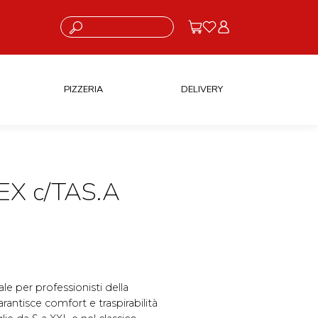
Cosa stai cercando?
PIZZERIA
DELIVERY
X c/TAS.A
e per professionisti della
rantisce comfort e traspirabilità