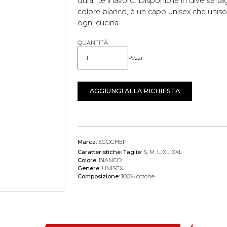
durante il lavoro. Disponibile in diverse ta
colore bianco, è un capo unisex che unisce 
ogni cucina.
QUANTITÀ
Pezzi
Quantità
AGGIUNGI ALLA RICHIESTA
Marca:
EGOCHEF
Caratteristiche:
Taglie:
S, M, L, XL, XXL
Colore:
BIANCO
Genere:
UNISEX
Composizione:
100% cotone