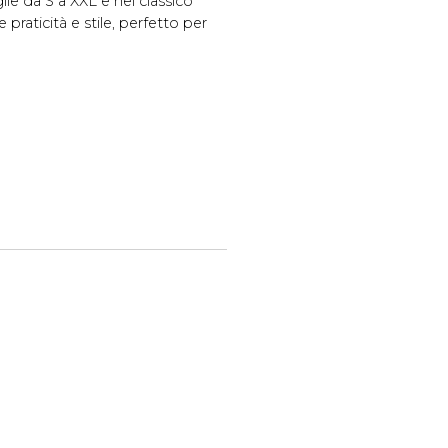
glie da S a XXL e nel classico
praticità e stile, perfetto per