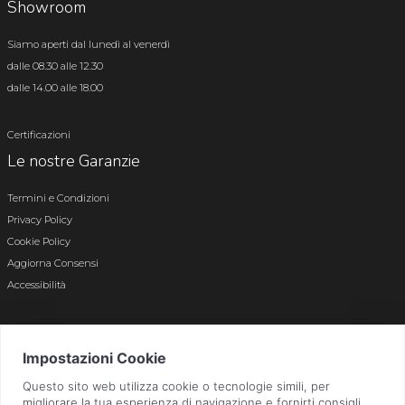
Showroom
Siamo aperti dal lunedì al venerdì
dalle 08.30 alle 12.30
dalle 14.00 alle 18.00
Certificazioni
Le nostre Garanzie
Termini e Condizioni
Privacy Policy
Cookie Policy
Aggiorna Consensi
Accessibilità
© 2026 Tutti i diritti riservati · P.iva e c.f. 01496180165 · Iscr. registro imprese di
Bergamo n. 01496180165 · Capitale Sociale i.v. € 800.000,00