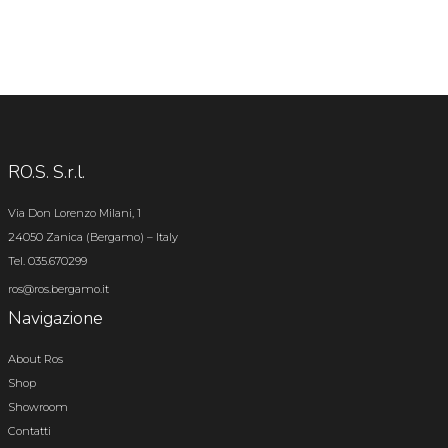
RO.S. S.r.l.
Via Don Lorenzo Milani, 1
24050 Zanica (Bergamo) – Italy
Tel. 035.670299
ros@ros.bergamo.it
Navigazione
About Ros
Shop
Showroom
Contatti