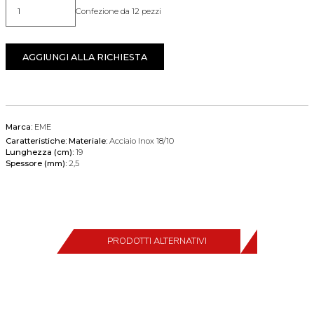
Confezione da 12 pezzi
Quantità
AGGIUNGI ALLA RICHIESTA
Marca:
EME
Caratteristiche:
Materiale:
Acciaio Inox 18/10
Lunghezza (cm):
19
Spessore (mm):
2,5
PRODOTTI ALTERNATIVI