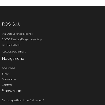
RO.S. S.r.l.
Via Don Lorenzo Milani, 1
24050 Zanica (Bergamo) – Italy
Tel. 035.670299
ros@ros.bergamo.it
Navigazione
About Ros
Shop
Showroom
Contatti
Showroom
Siamo aperti dal lunedì al venerdì