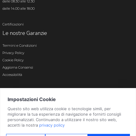
dalle 08.30 alle 12.30
dalle 14.00 alle 18.00
Certificazioni
Le nostre Garanzie
Termini e Condizioni
Privacy Policy
Cookie Policy
Aggiorna Consensi
Accessibilità
© 2026 Tutti i diritti riservati · P.iva e c.f. 01496180165 · Iscr. registro imprese di
Bergamo n. 01496180165 · Capitale Sociale i.v. € 800.000,00