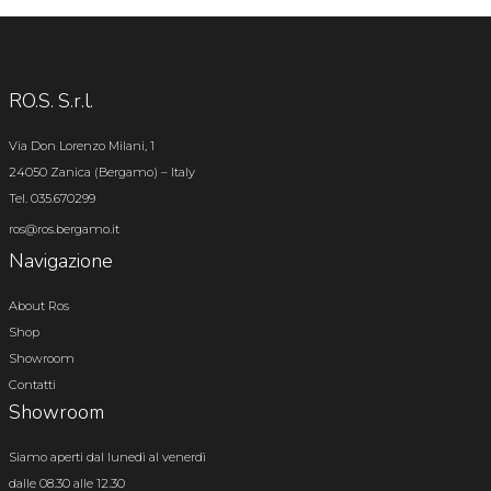
RO.S. S.r.l.
Via Don Lorenzo Milani, 1
24050 Zanica (Bergamo) – Italy
Tel. 035.670299
ros@ros.bergamo.it
Navigazione
About Ros
Shop
Showroom
Contatti
Showroom
Siamo aperti dal lunedì al venerdì
dalle 08.30 alle 12.30