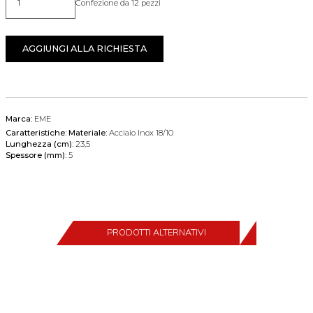
Confezione da 12 pezzi
Quantità
AGGIUNGI ALLA RICHIESTA
Marca:
EME
Caratteristiche:
Materiale:
Acciaio Inox 18/10
Lunghezza (cm):
23,5
Spessore (mm):
5
PRODOTTI ALTERNATIVI