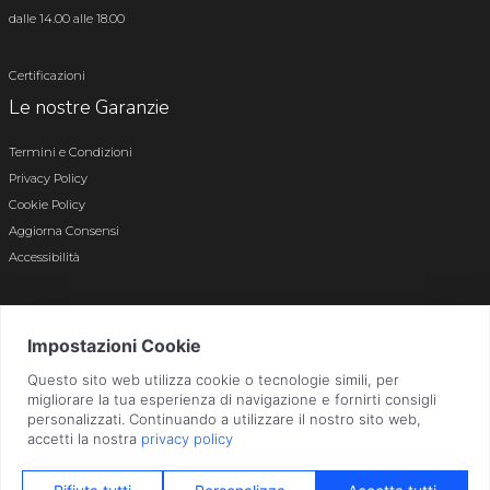
dalle 14.00 alle 18.00
Certificazioni
Le nostre Garanzie
Termini e Condizioni
Privacy Policy
Cookie Policy
Aggiorna Consensi
Accessibilità
© 2026 Tutti i diritti riservati · P.iva e c.f. 01496180165 · Iscr. registro imprese di
Bergamo n. 01496180165 · Capitale Sociale i.v. € 800.000,00