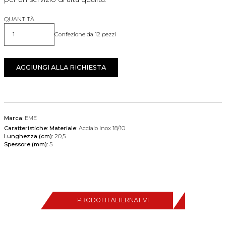
QUANTITÀ
Confezione da 12 pezzi
Quantità
AGGIUNGI ALLA RICHIESTA
Marca:
EME
Caratteristiche:
Materiale:
Acciaio Inox 18/10
Lunghezza (cm):
20,5
Spessore (mm):
5
PRODOTTI ALTERNATIVI