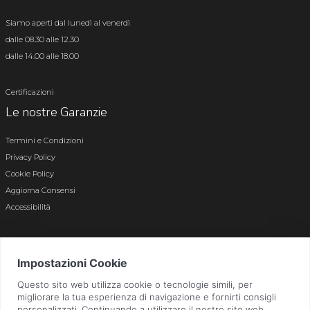
Siamo aperti dal lunedì al venerdì
dalle 08.30 alle 12.30
dalle 14.00 alle 18.00
Certificazioni
Le nostre Garanzie
Termini e Condizioni
Privacy Policy
Cookie Policy
Aggiorna Consensi
Accessibilità
© 2026 Tutti i diritti riservati · P.iva e c.f. 01496180165 · Iscr. registro imprese di
Bergamo n. 01496180165 · Capitale Sociale i.v. € 800.000,00