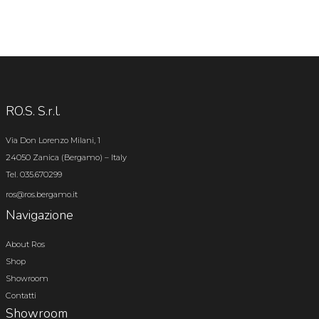
RO.S. S.r.l.
Via Don Lorenzo Milani, 1
24050 Zanica (Bergamo) – Italy
Tel. 035.670299
ros@ros.bergamo.it
Navigazione
About Ros
Shop
Showroom
Contatti
Showroom