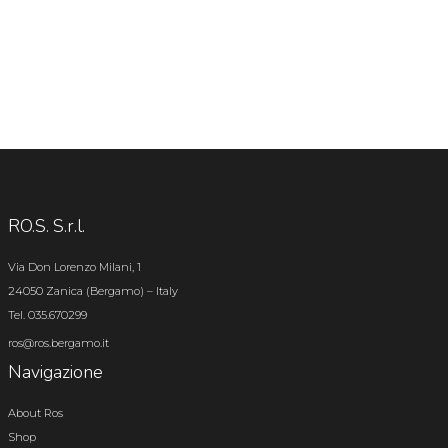
RO.S. S.r.l.
Via Don Lorenzo Milani, 1
24050 Zanica (Bergamo) – Italy
Tel. 035.670299
ros@ros.bergamo.it
Navigazione
About Ros
Shop