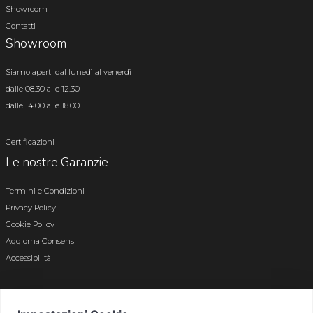
Showroom
Contatti
Showroom
Siamo aperti dal lunedì al venerdì
dalle 08.30 alle 12.30
dalle 14.00 alle 18.00
Certificazioni
Le nostre Garanzie
Termini e Condizioni
Privacy Policy
Cookie Policy
Aggiorna Consensi
Accessibilità