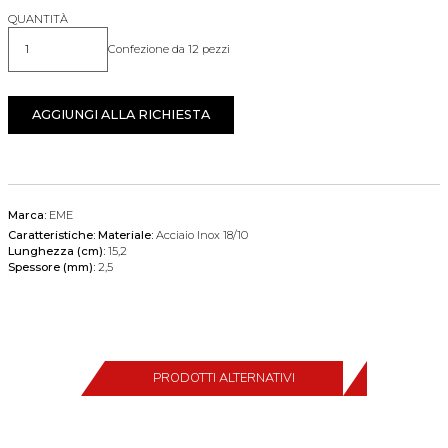
QUANTITÀ
Confezione da 12 pezzi
Quantità
AGGIUNGI ALLA RICHIESTA
Marca:
EME
Caratteristiche:
Materiale:
Acciaio Inox 18/10
Lunghezza (cm):
15,2
Spessore (mm):
2,5
PRODOTTI ALTERNATIVI