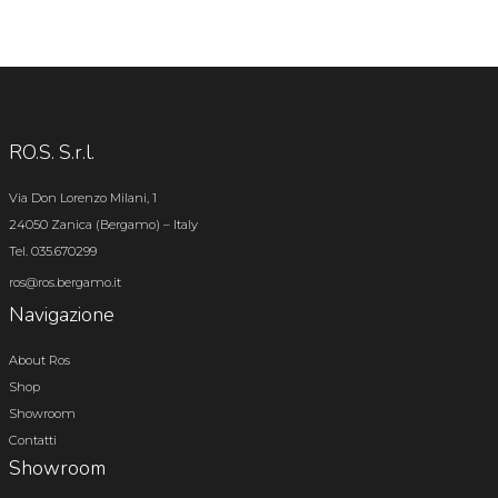
RO.S. S.r.l.
Via Don Lorenzo Milani, 1
24050 Zanica (Bergamo) – Italy
Tel. 035.670299
ros@ros.bergamo.it
Navigazione
About Ros
Shop
Showroom
Contatti
Showroom