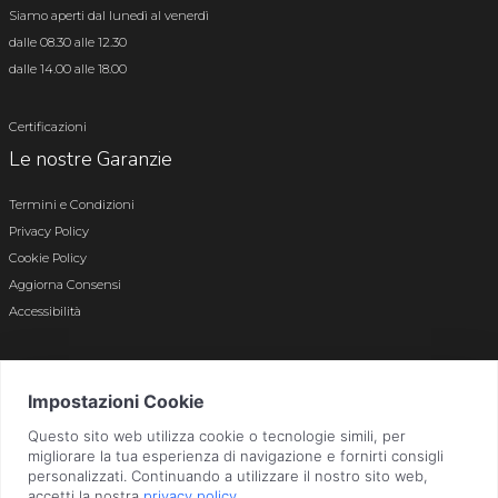
Siamo aperti dal lunedì al venerdì
dalle 08.30 alle 12.30
dalle 14.00 alle 18.00
Certificazioni
Le nostre Garanzie
Termini e Condizioni
Privacy Policy
Cookie Policy
Aggiorna Consensi
Accessibilità
© 2026 Tutti i diritti riservati · P.iva e c.f. 01496180165 · Iscr. registro imprese di
Bergamo n. 01496180165 · Capitale Sociale i.v. € 800.000,00