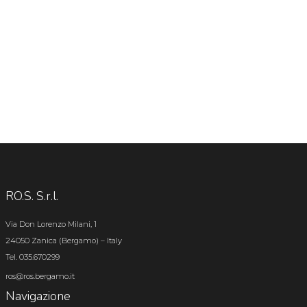
RO.S. S.r.l.
Via Don Lorenzo Milani, 1
24050 Zanica (Bergamo) – Italy
Tel. 035.670299
ros@ros.bergamo.it
Navigazione