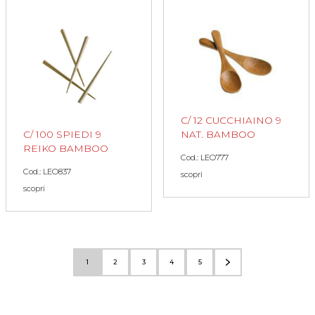
C/ 12 CUCCHIAINO 9
NAT. BAMBOO
C/ 100 SPIEDI 9
REIKO BAMBOO
Cod.: LEO777
Cod.: LEO837
scopri
scopri
1
2
3
4
5