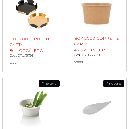
BOX 2000 COPPETTE
BOX 200 PIROTTINI
CARTA
CARTA
AV.12cl.FINGER
8cm.ORO/NERO
Cod.: GPU.222.89
Cod.: GPU.197.95
scopri
scopri
Fine serie
Fine serie