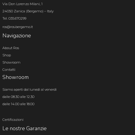
Via Don Lorenzo Milani, 1
24050 Zanica (Bergamo) – Italy
Tel. 035.670299
ros@ros.bergamo.it
Navigazione
About Ros
Shop
Showroom
Contatti
Showroom
Siamo aperti dal lunedì al venerdì
dalle 08.30 alle 12.30
dalle 14.00 alle 18.00
Certificazioni
Le nostre Garanzie