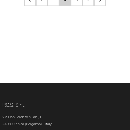
2
3
4
5
6
RO.S. S.r.l.
Via Don Lorenzo Milani, 1
24050 Zanica (Bergamo) – Italy