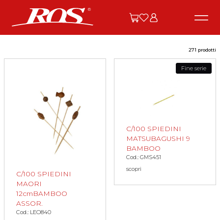
271 prodotti
Fine serie
C/100 SPIEDINI
MATSUBAGUSHI 9
BAMBOO
Cod.: GMS451
scopri
C/100 SPIEDINI
MAORI
12cmBAMBOO
ASSOR.
Cod.: LEO840