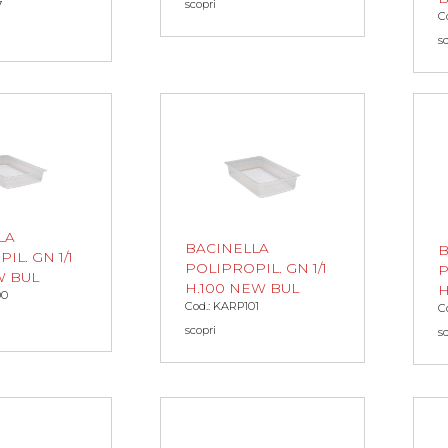
scopri
7
C
s
LA
BACINELLA
B
IL. GN 1/1
POLIPROPIL. GN 1/1
P
W BUL
H.100 NEW BUL
H
00
Cod.: KARP101
C
scopri
s