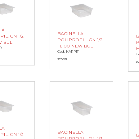
LA
BACINELLA
IL. GN 1/2
B
POLIPROPIL. GN 1/2
W BUL
P
H.100 NEW BUL
0
H
Cod.: KARP111
C
scopri
s
LA
BACINELLA
IL. GN 1/3
B
POLIPROPIL. GN 1/3