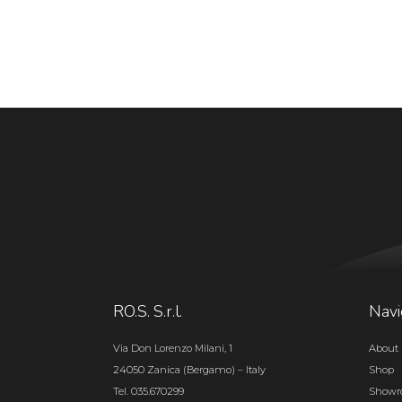
RO.S. S.r.l.
Navi
Via Don Lorenzo Milani, 1
About 
24050 Zanica (Bergamo) – Italy
Shop
Tel. 035.670299
Show