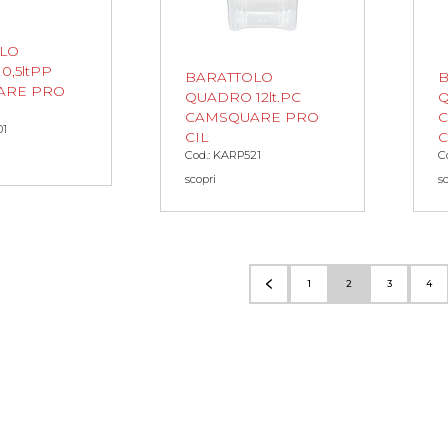
LO
0,5ltPP
BARATTOLO
B
ARE PRO
QUADRO 12lt.PC
Q
CAMSQUARE PRO
01
CIL
C
Cod.: KARP521
C
scopri
s
1
2
3
4