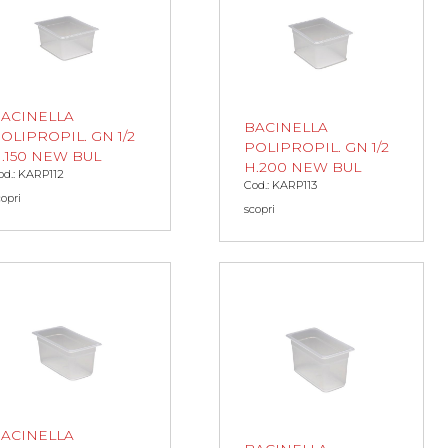
ACINELLA
BACINELLA
OLIPROPIL. GN 1/2
POLIPROPIL. GN 1/2
.150 NEW BUL
H.200 NEW BUL
od.: KARP112
Cod.: KARP113
copri
scopri
ACINELLA