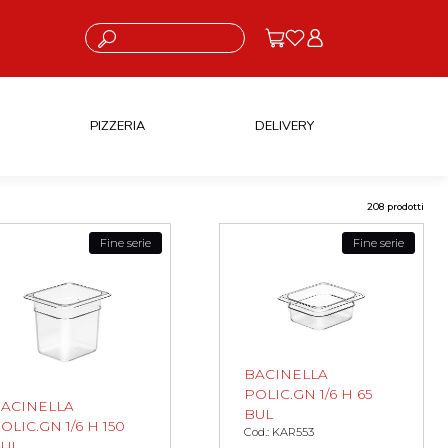
Cosa stai cercando?
PIZZERIA
DELIVERY
208 prodotti
Fine serie
Fine serie
BACINELLA
POLIC.GN 1/6 H 65
ACINELLA
BUL
OLIC.GN 1/6 H 150
Cod.: KAR553
UL