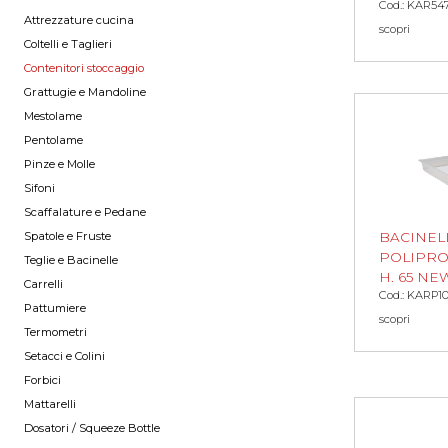
Cod.: KAR54
Attrezzature cucina
scopri
Coltelli e Taglieri
Contenitori stoccaggio
Grattugie e Mandoline
Mestolame
Pentolame
Pinze e Molle
Sifoni
Scaffalature e Pedane
Spatole e Fruste
BACINEL
POLIPROP
Teglie e Bacinelle
H. 65 NE
Carrelli
Cod.: KARP1
Pattumiere
scopri
Termometri
Setacci e Colini
Forbici
Mattarelli
Dosatori / Squeeze Bottle