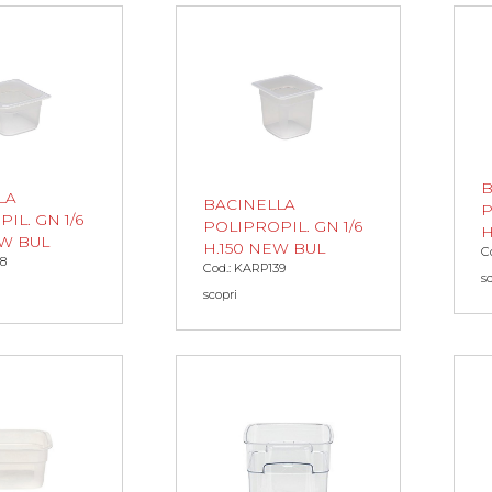
B
LA
BACINELLA
P
IL. GN 1/6
POLIPROPIL. GN 1/6
H
EW BUL
H.150 NEW BUL
C
38
Cod.: KARP139
s
scopri