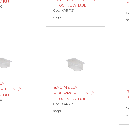
W BUL
P
H.100 NEW BUL
20
H
Cod.: KARP121
C
scopri
s
LA
BACINELLA
IL. GN 1/4
B
POLIPROPIL. GN 1/4
W BUL
P
H.100 NEW BUL
30
H
Cod.: KARP131
C
scopri
s