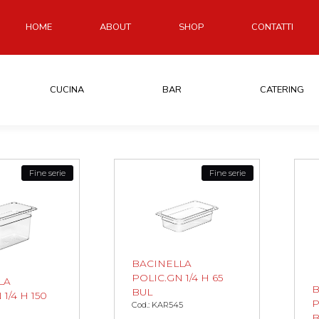
HOME
ABOUT
SHOP
CONTATTI
CUCINA
BAR
CATERING
Fine serie
Fine serie
BACINELLA
POLIC.GN 1/4 H 65
LA
B
BUL
1/4 H 150
P
Cod.: KAR545
B