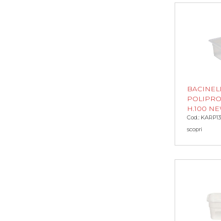
BACINEL
POLIPROP
H.100 N
Cod.: KARP1
scopri