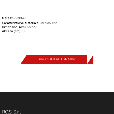
Marca:
CAMBRO
Caratteristiche:
Materiale:
Polipropilene
Dimensioni (cm):
53x32,5
Altezza (cm):
10
PRODOTTI ALTERNATIVI
RO.S. S.r.l.