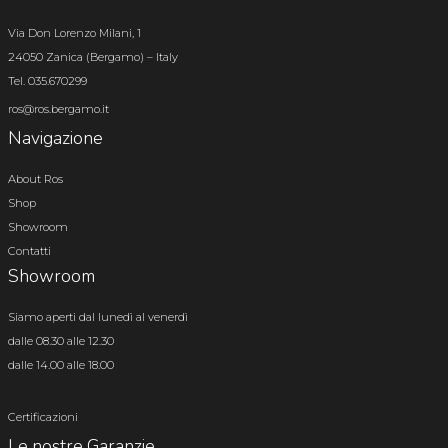
Via Don Lorenzo Milani, 1
24050 Zanica (Bergamo) – Italy
Tel. 035.670299
ros@ros.bergamo.it
Navigazione
About Ros
Shop
Showroom
Contatti
Showroom
Siamo aperti dal lunedì al venerdì
dalle 08.30 alle 12.30
dalle 14.00 alle 18.00
Certificazioni
Le nostre Garanzie